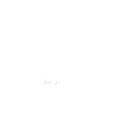
Sterne -
elektrisch
Hauptuntersuchung:
Geprüft unterwegs.
Über uns
Übersicht